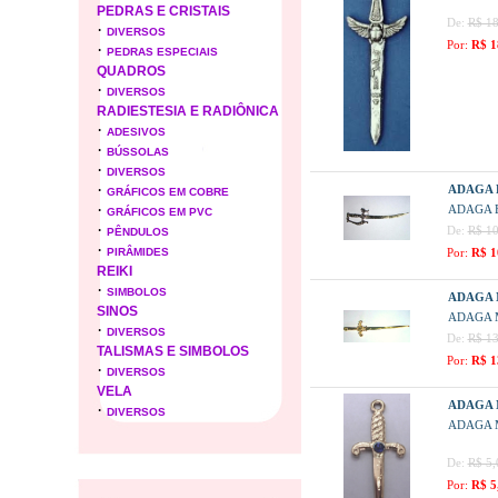
PEDRAS E CRISTAIS
De:
R$ 18
·
DIVERSOS
Por:
R$ 1
·
PEDRAS ESPECIAIS
QUADROS
·
DIVERSOS
RADIESTESIA E RADIÔNICA
·
ADESIVOS
·
BÚSSOLAS
·
DIVERSOS
·
ADAGA 
GRÁFICOS EM COBRE
·
ADAGA 
GRÁFICOS EM PVC
·
De:
R$ 10
PÊNDULOS
·
PIRÂMIDES
Por:
R$ 1
REIKI
·
SIMBOLOS
ADAGA 
SINOS
ADAGA 
·
DIVERSOS
De:
R$ 13
TALISMAS E SIMBOLOS
Por:
R$ 1
·
DIVERSOS
VELA
ADAGA 
·
DIVERSOS
ADAGA 
De:
R$ 5,
Por:
R$ 5