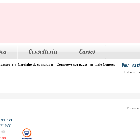
sca
Consultoria
Cursos
dastro
:::
Carrinho de compras
:::
Comprove seu pagto
:::
Fale Conosco
Foram en
EI PVC
EI PVC
,00
8,00