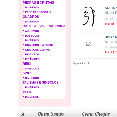
PEDRAS E CRISTAIS
·
DIVERSOS
SEI HE 
·
PEDRAS ESPECIAIS
SEI HE 
QUADROS
De:
R$ 15
·
DIVERSOS
Por:
R$ 1
RADIESTESIA E RADIÔNICA
·
ADESIVOS
·
BÚSSOLAS
SEI RE 
·
DIVERSOS
SEI RE 
·
GRÁFICOS EM COBRE
De:
R$ 21
·
GRÁFICOS EM PVC
Por:
R$ 2
·
PÊNDULOS
·
PIRÂMIDES
Página 1 de 1
REIKI
·
SIMBOLOS
SINOS
·
DIVERSOS
TALISMAS E SIMBOLOS
·
DIVERSOS
VELA
·
DIVERSOS
Quem Somos
Como Chegar