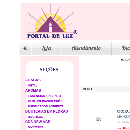
Loja
Atendimento
Bu
Meu ca
SEÇÕES
ADAGAS
·
METAL
REIKI
AROMAS
·
ESSENCIAS / INCENSO
·
PERFUMEIRAS/RECHÔS
·
PURIFICADOR AMBIENTAL
BIJUTERIAS EM PEDRAS
CHOKUR
·
CHOKUR
DIVERSOS
CDS NEW AGE
De:
R$ 18
·
DIVERSOS
Por:
R$ 1