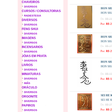
CHAVEIROS
·
DIVERSOS
HON SH
CURSOS / CONSULTORIAS
HON SHA
·
RADIESTESIA
De:
R$ 21
DIVERSOS
·
Por:
R$ 2
DIVERSOS
FENG SHUI
·
DIVERSOS
HON SH
IMAGENS
HON SHA
·
DIVERSOS
De:
R$ 27
INCENSARIOS
·
Por:
R$ 2
DIVERSOS
JÓIAS EM PRATA
·
DIVERSOS
HON SH
LIVROS
HON SHA
·
DIVERSOS
MINIATURAS
De:
R$ 15
·
DIVERSOS
Por:
R$ 1
·
IMÃS
ORÁCULO
·
DIVERSOS
SEI HE 
ORGONITE
SEI HE 
·
DIVERSOS
De:
R$ 27
PAPIROS
·
Por:
R$ 2
DIVERSOS