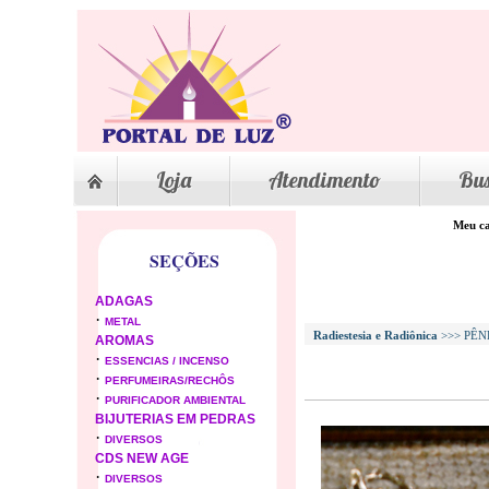
Loja
Atendimento
Bu
Meu ca
SEÇÕES
ADAGAS
·
METAL
Radiestesia e Radiônica
>>> PÊ
AROMAS
·
ESSENCIAS / INCENSO
·
PERFUMEIRAS/RECHÔS
·
PURIFICADOR AMBIENTAL
BIJUTERIAS EM PEDRAS
·
DIVERSOS
CDS NEW AGE
·
DIVERSOS