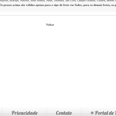
anópolis, Aracaju, Maceió, João Pessoa, Natal, Teresina, São Luís, Campo Grande, Cuiabá, Belém
Os prazos acima são válidos apenas para o tipo de frete via Sedex, para os demais fretes, os 
Voltar
Privacidade
Contato
® Portal de