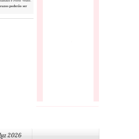
 Manaus e Porto Velho.
prazos poderão ser
 Luz 2026