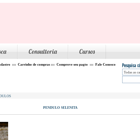
sca
Consultoria
Cursos
dastro
:::
Carrinho de compras
:::
Comprove seu pagto
:::
Fale Conosco
NDULOS
PENDULO SELENITA