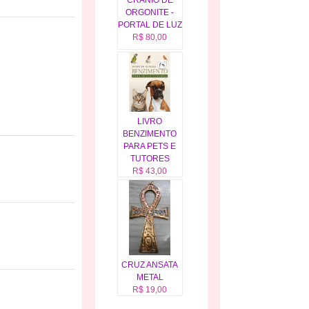
CRÂNIO DE
ORGONITE -
PORTAL DE LUZ
R$ 80,00
LIVRO
BENZIMENTO
PARA PETS E
TUTORES
R$ 43,00
CRUZ ANSATA
METAL
R$ 19,00