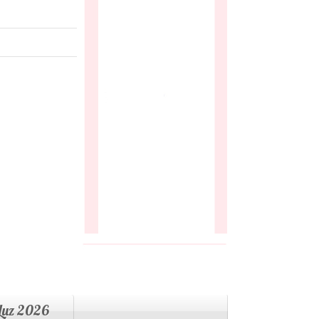
 Luz 2026