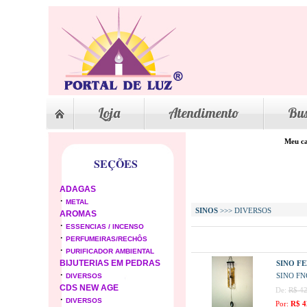
Loja
Atendimento
Bu
Meu ca
SEÇÕES
ADAGAS
·
METAL
SINOS
>>> DIVERSOS
AROMAS
·
ESSENCIAS / INCENSO
·
PERFUMEIRAS/RECHÔS
·
PURIFICADOR AMBIENTAL
BIJUTERIAS EM PEDRAS
SINO FE
·
SINO FN
DIVERSOS
CDS NEW AGE
De:
R$ 42
·
DIVERSOS
Por:
R$ 4