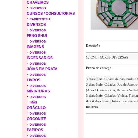
CHAVEIROS
·
DIVERSOS
CURSOS / CONSULTORIAS
·
RADIESTESIA
DIVERSOS
·
DIVERSOS
FENG SHUI
·
DIVERSOS
Descrição
IMAGENS
·
DIVERSOS
12 CM. - CORES DIVERSAS
INCENSARIOS
·
DIVERSOS
Prazo de entrega
JÓIAS EM PRATA
·
DIVERSOS
3 dias úteis:
Cidade de São Paulo e
LIVROS
·
3 dias úteis:
Cidades: Rio de Janeiro,
DIVERSOS
(Área 1): Americana, Baixada Santist
MINIATURAS
·
3 dias úteis:
Cidades: Vitória, Flori
DIVERSOS
·
Até 4 dias úteis:
Outras localidades.
IMÃS
maiores.
ORÁCULO
·
DIVERSOS
ORGONITE
·
DIVERSOS
PAPIROS
·
DIVERSOS