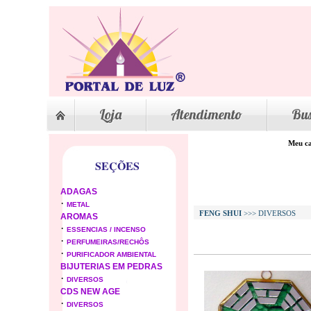
Loja
Atendimento
Bu
Meu ca
SEÇÕES
ADAGAS
·
METAL
FENG SHUI
>>> DIVERSOS
AROMAS
·
ESSENCIAS / INCENSO
·
PERFUMEIRAS/RECHÔS
·
PURIFICADOR AMBIENTAL
BIJUTERIAS EM PEDRAS
·
DIVERSOS
CDS NEW AGE
·
DIVERSOS