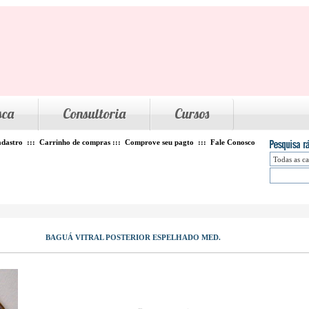
sca
Consultoria
Cursos
dastro
:::
Carrinho de compras
:::
Comprove seu pagto
:::
Fale Conosco
BAGUÁ VITRAL POSTERIOR ESPELHADO MED.