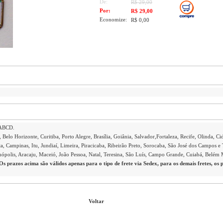
De:
R$ 29,00
Por:
R$ 29,00
Economize:
R$ 0,00
 ABCD.
 Belo Horizonte, Curitiba, Porto Alegre, Brasília, Goiânia, Salvador,Fortaleza, Recife, Olinda, Ci
a, Campinas, Itu, Jundiaí, Limeira, Piracicaba, Ribeirão Preto, Sorocaba, São José dos Campos e 
anópolis, Aracaju, Maceió, João Pessoa, Natal, Teresina, São Luís, Campo Grande, Cuiabá, Belém
Os prazos acima são válidos apenas para o tipo de frete via Sedex, para os demais fretes, os 
Voltar