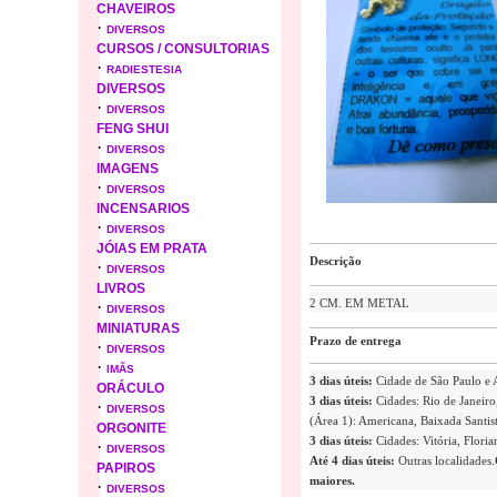
CHAVEIROS
·
DIVERSOS
CURSOS / CONSULTORIAS
·
RADIESTESIA
DIVERSOS
·
DIVERSOS
FENG SHUI
·
DIVERSOS
IMAGENS
·
DIVERSOS
INCENSARIOS
·
DIVERSOS
JÓIAS EM PRATA
Descrição
·
DIVERSOS
LIVROS
2 CM. EM METAL
·
DIVERSOS
MINIATURAS
Prazo de entrega
·
DIVERSOS
·
IMÃS
3 dias úteis:
Cidade de São Paulo e
ORÁCULO
3 dias úteis:
Cidades: Rio de Janeiro,
·
DIVERSOS
(Área 1): Americana, Baixada Santist
ORGONITE
3 dias úteis:
Cidades: Vitória, Flori
·
DIVERSOS
Até 4 dias úteis:
Outras localidades.
PAPIROS
maiores.
·
DIVERSOS